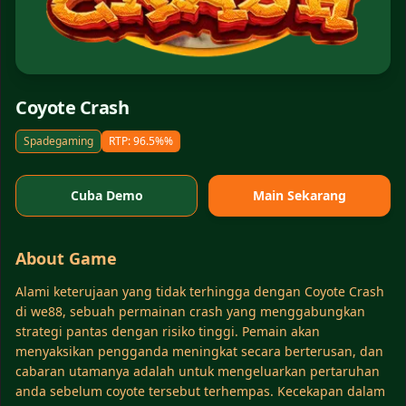
Coyote Crash
Spadegaming
RTP: 96.5%%
Cuba Demo
Main Sekarang
About Game
Alami keterujaan yang tidak terhingga dengan Coyote Crash
di we88, sebuah permainan crash yang menggabungkan
strategi pantas dengan risiko tinggi. Pemain akan
menyaksikan pengganda meningkat secara berterusan, dan
cabaran utamanya adalah untuk mengeluarkan pertaruhan
anda sebelum coyote tersebut terhempas. Kecekapan dalam