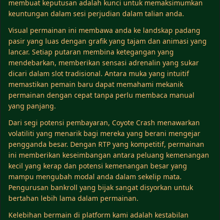
membuat keputusan adalah kunci untuk memaksimumkan
keuntungan dalam sesi perjudian dalam talian anda.
Visual permainan ini membawa anda ke landskap padang
pasir yang luas dengan grafik yang tajam dan animasi yang
lancar. Setiap putaran membina ketegangan yang
mendebarkan, memberikan sensasi adrenalin yang sukar
dicari dalam slot tradisional. Antara muka yang intuitif
memastikan pemain baru dapat memahami mekanik
permainan dengan cepat tanpa perlu membaca manual
yang panjang.
Dari segi potensi pembayaran, Coyote Crash menawarkan
volatiliti yang menarik bagi mereka yang berani mengejar
pengganda besar. Dengan RTP yang kompetitif, permainan
ini memberikan keseimbangan antara peluang kemenangan
kecil yang kerap dan potensi kemenangan besar yang
mampu mengubah modal anda dalam sekelip mata.
Pengurusan bankroll yang bijak sangat disyorkan untuk
bertahan lebih lama dalam permainan.
Kelebihan bermain di platform kami adalah kestabilan