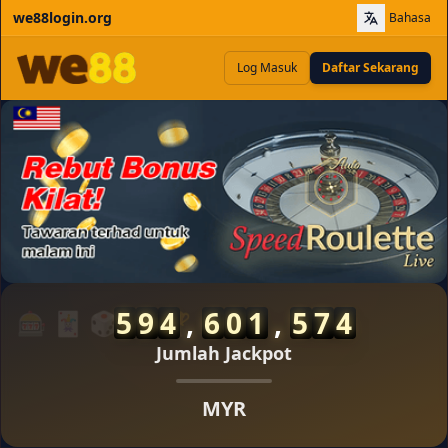
we88login.org
Bahasa
Log Masuk
Daftar Sekarang
✅
Ahmad** pengeluaran berjaya RM 150.00
Ganjaran Jackpot Segera we88
5
9
4
,
6
4
5
,
2
9
7
🎰 🃏 🎲 💰 🏆
Jumlah Jackpot
MYR