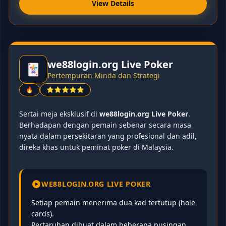
View Details
we88login.org Live Poker
🃏
Pertempuran Minda dan Strategi
🔥
⭐⭐⭐⭐⭐
Sertai meja eksklusif di
we88login.org Live Poker
.
Berhadapan dengan pemain sebenar secara masa
nyata dalam persekitaran yang profesional dan adil,
direka khas untuk peminat poker di Malaysia.
WE88LOGIN.ORG LIVE POKER
Setiap pemain menerima dua kad tertutup (hole
cards).
Pertaruhan dibuat dalam beberapa pusingan