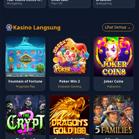
Microgaming
Play'n GO
Spadegaming
🎡
Kasino Langsung
Lihat Semua →
Fountain of Fortune
Poker Win 2
Joker Coins
Pragmatic Play
Evolution Gaming
Habanero