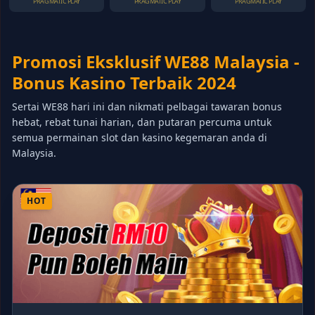
PRAGMATIC PLAY
PRAGMATIC PLAY
PRAGMATIC PLAY
Promosi Eksklusif WE88 Malaysia -
Bonus Kasino Terbaik 2024
Sertai WE88 hari ini dan nikmati pelbagai tawaran bonus
hebat, rebat tunai harian, dan putaran percuma untuk
semua permainan slot dan kasino kegemaran anda di
Malaysia.
HOT