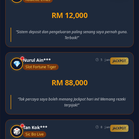
RM 12,000
“Sistem deposit dan pengeluaran paling senang saya pernah guna.
Terbaik!”
Nurul Ain***
🕒 5 jam yang lalu
JACKPOT
💎
Slot Fortune Tiger
RM 88,000
“Tak percaya saya boleh menang Jackpot hari ini! Memang rezeki
terpijak!”
Tan Kok***
🕒 8 jam yang lalu
JACKPOT
🎲
Sic Bo Live