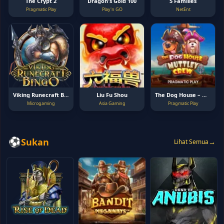
The Crypt 2
Dragon's Gold 100
5 Families
Pragmatic Play
Play'n GO
NetEnt
Viking Runecraft Bingo
Liu Fu Shou
The Dog House – Muttley Crew
Microgaming
Asia Gaming
Pragmatic Play
⚽
Sukan
→
Lihat Semua