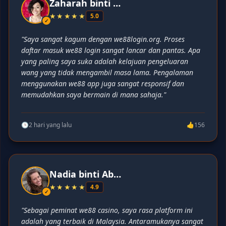
Zaharah binti Ghazali
★★★★★
5.0
✓
"Saya sangat kagum dengan we88login.org. Proses
daftar masuk we88 login sangat lancar dan pantas. Apa
yang paling saya suka adalah kelajuan pengeluaran
wang yang tidak mengambil masa lama. Pengalaman
menggunakan we88 app juga sangat responsif dan
memudahkan saya bermain di mana sahaja."
🕒
2 hari yang lalu
👍
156
Nadia binti Abdullah
★★★★★
4.9
✓
"Sebagai peminat we88 casino, saya rasa platform ini
adalah yang terbaik di Malaysia. Antaramukanya sangat