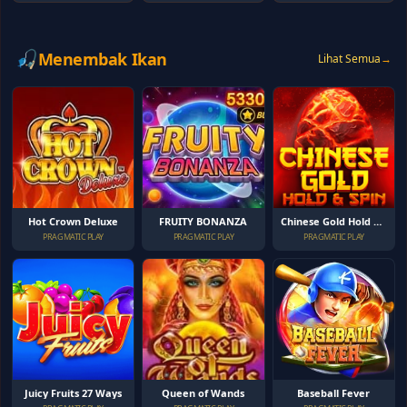
🎣
Menembak Ikan
Lihat Semua
→
Hot Crown Deluxe
FRUITY BONANZA
Chinese Gold Hold and Spin
PRAGMATIC PLAY
PRAGMATIC PLAY
PRAGMATIC PLAY
Juicy Fruits 27 Ways
Queen of Wands
Baseball Fever