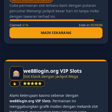
Cuba permainan slot terbaru kami dengan putaran
percuma! Menangi jackpot besar hari ini tanpa risiko
dengan tawaran terhad ini.
Claimed:
91%
Ends in:
05:59:00
MAIN SEKARANG
we88login.org VIP Slots
🎰
Slot Klasik dengan Jackpot Mega
🔥
⭐⭐⭐⭐⭐
Alami keterujaan kasino sebenar dengan
we88login.org VIP Slots
. Permainan ini
menggabungkan grafik moden dengan mekanik slot
tradisional, menawarkan tema kekayaan yang