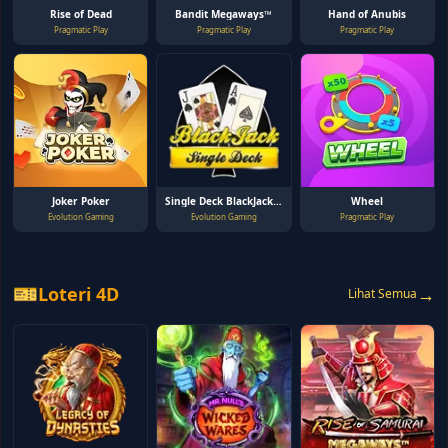
Rise of Dead
Bandit Megaways™
Hand of Anubis
Pragmatic Play
Pragmatic Play
Pragmatic Play
Joker Poker
Single Deck BlackJack MH
Wheel
Evolution Gaming
Evolution Gaming
Pragmatic Play
🎫
Loteri 4D
→
Lihat Semua