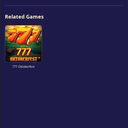
Related Games
777 Oktoberfest