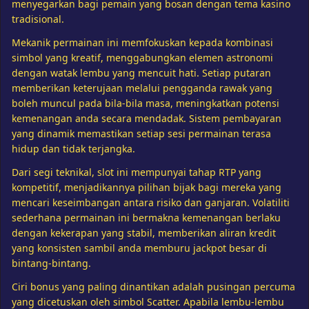
menyegarkan bagi pemain yang bosan dengan tema kasino
tradisional.
Mekanik permainan ini memfokuskan kepada kombinasi
simbol yang kreatif, menggabungkan elemen astronomi
dengan watak lembu yang mencuit hati. Setiap putaran
memberikan keterujaan melalui pengganda rawak yang
boleh muncul pada bila-bila masa, meningkatkan potensi
kemenangan anda secara mendadak. Sistem pembayaran
yang dinamik memastikan setiap sesi permainan terasa
hidup dan tidak terjangka.
Dari segi teknikal, slot ini mempunyai tahap RTP yang
kompetitif, menjadikannya pilihan bijak bagi mereka yang
mencari keseimbangan antara risiko dan ganjaran. Volatiliti
sederhana permainan ini bermakna kemenangan berlaku
dengan kekerapan yang stabil, memberikan aliran kredit
yang konsisten sambil anda memburu jackpot besar di
bintang-bintang.
Ciri bonus yang paling dinantikan adalah pusingan percuma
yang dicetuskan oleh simbol Scatter. Apabila lembu-lembu