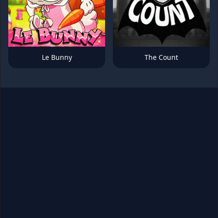
The Count
Le Bunny