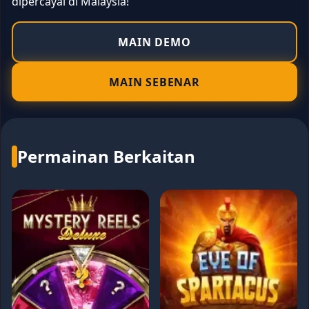
dipercayai di Malaysia!
MAIN DEMO
MAIN SEBENAR
Permainan Berkaitan