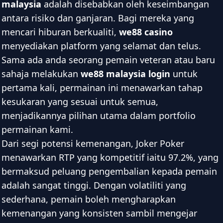
malaysia
adalah disebabkan oleh keseimbangan
antara risiko dan ganjaran. Bagi mereka yang
mencari hiburan berkualiti,
we88 casino
menyediakan platform yang selamat dan telus.
Sama ada anda seorang pemain veteran atau baru
sahaja melakukan
we88 malaysia login
untuk
pertama kali, permainan ini menawarkan tahap
kesukaran yang sesuai untuk semua,
menjadikannya pilihan utama dalam portfolio
permainan kami.
Dari segi potensi kemenangan, Joker Poker
menawarkan RTP yang kompetitif iaitu 97.2%, yang
bermaksud peluang pengembalian kepada pemain
adalah sangat tinggi. Dengan volatiliti yang
sederhana, pemain boleh mengharapkan
kemenangan yang konsisten sambil mengejar