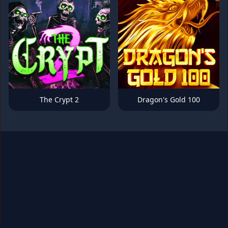
The Crypt 2
Dragon's Gold 100