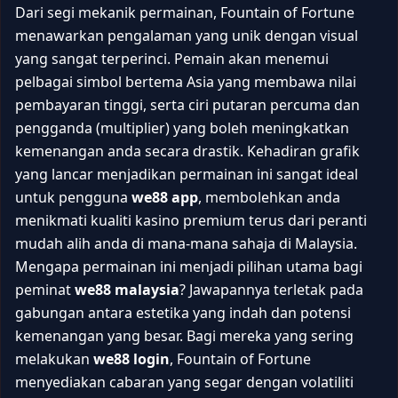
Dari segi mekanik permainan, Fountain of Fortune
menawarkan pengalaman yang unik dengan visual
yang sangat terperinci. Pemain akan menemui
pelbagai simbol bertema Asia yang membawa nilai
pembayaran tinggi, serta ciri putaran percuma dan
pengganda (multiplier) yang boleh meningkatkan
kemenangan anda secara drastik. Kehadiran grafik
yang lancar menjadikan permainan ini sangat ideal
untuk pengguna
we88 app
, membolehkan anda
menikmati kualiti kasino premium terus dari peranti
mudah alih anda di mana-mana sahaja di Malaysia.
Mengapa permainan ini menjadi pilihan utama bagi
peminat
we88 malaysia
? Jawapannya terletak pada
gabungan antara estetika yang indah dan potensi
kemenangan yang besar. Bagi mereka yang sering
melakukan
we88 login
, Fountain of Fortune
menyediakan cabaran yang segar dengan volatiliti