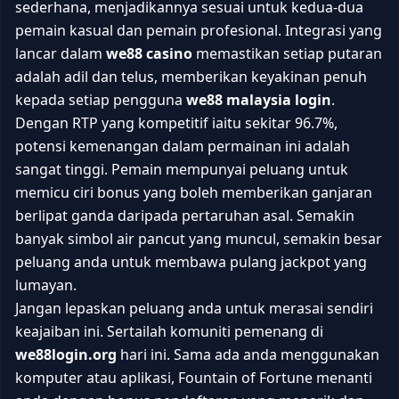
sederhana, menjadikannya sesuai untuk kedua-dua
pemain kasual dan pemain profesional. Integrasi yang
lancar dalam
we88 casino
memastikan setiap putaran
adalah adil dan telus, memberikan keyakinan penuh
kepada setiap pengguna
we88 malaysia login
.
Dengan RTP yang kompetitif iaitu sekitar 96.7%,
potensi kemenangan dalam permainan ini adalah
sangat tinggi. Pemain mempunyai peluang untuk
memicu ciri bonus yang boleh memberikan ganjaran
berlipat ganda daripada pertaruhan asal. Semakin
banyak simbol air pancut yang muncul, semakin besar
peluang anda untuk membawa pulang jackpot yang
lumayan.
Jangan lepaskan peluang anda untuk merasai sendiri
keajaiban ini. Sertailah komuniti pemenang di
we88login.org
hari ini. Sama ada anda menggunakan
komputer atau aplikasi, Fountain of Fortune menanti