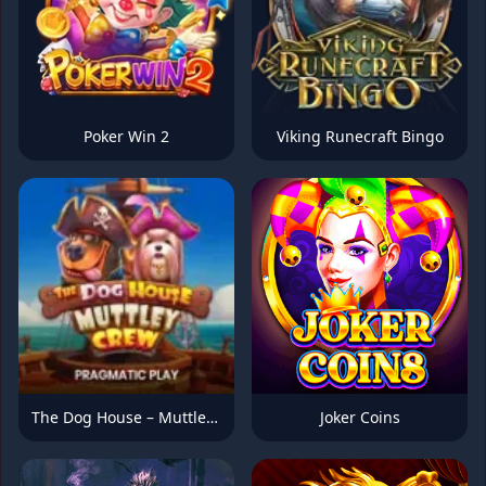
Poker Win 2
Viking Runecraft Bingo
The Dog House – Muttley Crew
Joker Coins