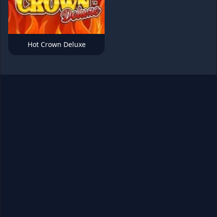
Hot Crown Deluxe