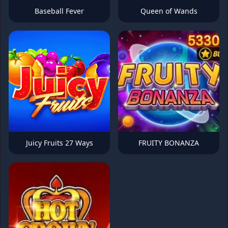
Baseball Fever
Queen of Wands
Juicy Fruits 27 Ways
FRUITY BONANZA