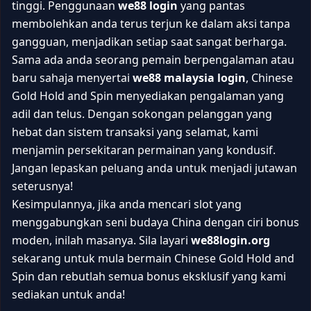
tinggi. Penggunaan
we88 login
yang pantas
membolehkan anda terus terjun ke dalam aksi tanpa
gangguan, menjadikan setiap saat sangat berharga.
Sama ada anda seorang pemain berpengalaman atau
baru sahaja menyertai
we88 malaysia login
, Chinese
Gold Hold and Spin menyediakan pengalaman yang
adil dan telus. Dengan sokongan pelanggan yang
hebat dan sistem transaksi yang selamat, kami
menjamin persekitaran permainan yang kondusif.
Jangan lepaskan peluang anda untuk menjadi jutawan
seterusnya!
Kesimpulannya, jika anda mencari slot yang
menggabungkan seni budaya China dengan ciri bonus
moden, inilah masanya. Sila layari
we88login.org
sekarang untuk mula bermain Chinese Gold Hold and
Spin dan rebutlah semua bonus eksklusif yang kami
sediakan untuk anda!