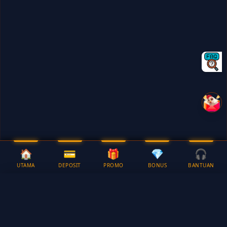
🏠
💳
🎁
💎
🎧
UTAMA
DEPOSIT
PROMO
BONUS
BANTUAN
✕
Select Language
🇲🇾
✓
Malaysia